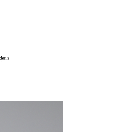
 dann
."