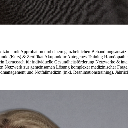
dizin – mit Approbation und einem ganzheitlichen Behandlungsansat
de (Kurs) & Zertifikat Akupunktur Autogenes Training Homöopathie
n Lerncoach für individuelle Gesundheitsförderung Netzwerke & inter
en Netzwerk zur gemeinsamen Lösung komplexer medizinischer Fragest
nagement und Notfallmedizin (inkl. Reanimationstraining). Jährlich 